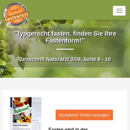
Togg
navig
Direkt zum Inhalt
"Typgerecht fasten, finden Sie Ihre
Fastenform!"
Zeitschrift Naturarzt 3/08, Seite 8 - 10
Kompletter Artikel anzeigen
Fasten wird in der