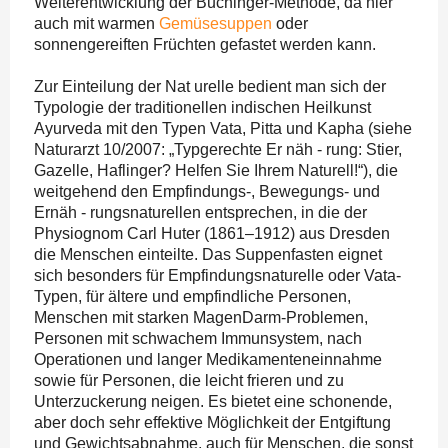
Weiterentwicklung der Buchinger-Methode, da hier
auch mit warmen
Gemüsesuppen
oder
sonnengereiften Früchten gefastet werden kann.
Zur Einteilung der Nat urelle bedient man sich der
Typologie der traditionellen indischen Heilkunst
Ayurveda mit den Typen Vata, Pitta und Kapha (siehe
Naturarzt 10/2007: „Typgerechte Er näh - rung: Stier,
Gazelle, Haflinger? Helfen Sie Ihrem Naturell!“), die
weitgehend den Empfindungs-, Bewegungs- und
Ernäh - rungsnaturellen entsprechen, in die der
Physiognom Carl Huter (1861–1912) aus Dresden
die Menschen einteilte. Das Suppenfasten eignet
sich besonders für Empfindungsnaturelle oder Vata-
Typen, für ältere und empfindliche Personen,
Menschen mit starken MagenDarm-Problemen,
Personen mit schwachem Immunsystem, nach
Operationen und langer Medikamenteneinnahme
sowie für Personen, die leicht frieren und zu
Unterzuckerung neigen. Es bietet eine schonende,
aber doch sehr effektive Möglichkeit der Entgiftung
und Gewichtsabnahme, auch für Menschen, die sonst