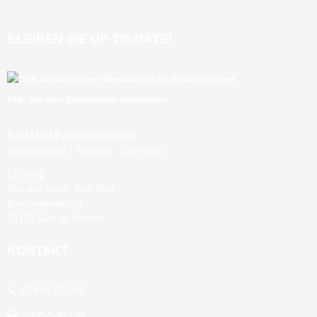
BLEIBEN SIE UP-TO-DATE!
Hier für den Newsletter anmelden
Ralf Moll Fastenseminare
Schwarzwald - Toskana - La Palma
Leitung
Dipl.oec.troph. Ralf Moll
Birkhaldenstr. 29
72172 Sulz a. Neckar
KONTAKT
07454-927 90
07454-927 91