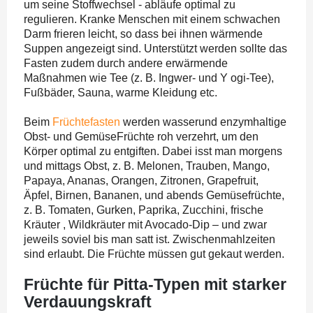
um seine Stoffwechsel - abläufe optimal zu
regulieren. Kranke Menschen mit einem schwachen
Darm frieren leicht, so dass bei ihnen wärmende
Suppen angezeigt sind. Unterstützt werden sollte das
Fasten zudem durch andere erwärmende
Maßnahmen wie Tee (z. B. Ingwer- und Y ogi-Tee),
Fußbäder, Sauna, warme Kleidung etc.
Beim
Früchtefasten
werden wasserund enzymhaltige
Obst- und GemüseFrüchte roh verzehrt, um den
Körper optimal zu entgiften. Dabei isst man morgens
und mittags Obst, z. B. Melonen, Trauben, Mango,
Papaya, Ananas, Orangen, Zitronen, Grapefruit,
Äpfel, Birnen, Bananen, und abends Gemüsefrüchte,
z. B. Tomaten, Gurken, Paprika, Zucchini, frische
Kräuter , Wildkräuter mit Avocado-Dip – und zwar
jeweils soviel bis man satt ist. Zwischenmahlzeiten
sind erlaubt. Die Früchte müssen gut gekaut werden.
Früchte für Pitta-Typen mit starker
Verdauungskraft