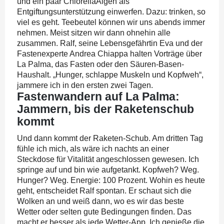
und ein paar ChlorellaAlgen als
Entgiftungsunterstützung einwerfen. Dazu: trinken, so
viel es geht. Teebeutel können wir uns abends immer
nehmen. Meist sitzen wir dann ohnehin alle
zusammen. Ralf, seine Lebensgefährtin Eva und der
Fastenexperte Andrea Chiappa halten Vorträge über
La Palma, das Fasten oder den Säuren-Basen-
Haushalt. „Hunger, schlappe Muskeln und Kopfweh“,
jammere ich in den ersten zwei Tagen.
Fastenwandern auf La Palma:
Jammern, bis der Raketenschub
kommt
Und dann kommt der Raketen-Schub. Am dritten Tag
fühle ich mich, als wäre ich nachts an einer
Steckdose für Vitalität angeschlossen gewesen. Ich
springe auf und bin wie aufgetankt. Kopfweh? Weg.
Hunger? Weg. Energie: 100 Prozent. Wohin es heute
geht, entscheidet Ralf spontan. Er schaut sich die
Wolken an und weiß dann, wo es wir das beste
Wetter oder selten gute Bedingungen finden. Das
macht er besser als jede Wetter-App. Ich genieße die