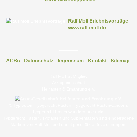
Ralf Moll Erlebnisvorträge
www.ralf-moll.de
AGBs
Datenschutz
Impressum
Kontakt
Sitemap
Ralf Moll ist Mitglied
Ärztegesellschaft
Heilfasten & Ernährung e.V.
© Typfasten, Typgerecht Fasten, Typgerecht Fastenwandern,
Typgerecht Fastenwandern nach Moll
Typgerecht Fasten, Typfasten und Suppenfasten sind eingetragene
Marken von Ralf Moll und damit geschützte Bezeichnungen.