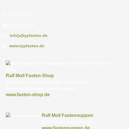
07454-927 90
07454-927 91
info[a]typfasten.de
www.typfasten.de
Ralf Moll Fasten-Shop
Fastenshop, Basenprodukte, Gourmet-Öle
Basische Naturkost, Fastensuppen
www.fasten-shop.de
Ralf Moll Fastensuppen
BIO-Fastensuppen im Glas
www.fastensuppen.de