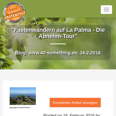
Togg
navig
Direkt zum Inhalt
"Fastenwandern auf La Palma - Die
Abnehm-Tour"
Blog: www.40-something.de, 16.2.2016
Kompletter Artikel anzeigen
Posted on 16. Februar 2016 by