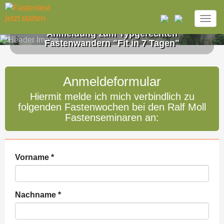
Togg
navig
Anmeldung zum Typgerechten
Direkt zum Inhalt
Fastenwandern "Fit in 7 Tagen"
Anmeldeformular
Hiermit melde ich mich verbindlich zu
folgenden Fastenwochen bei den Ralf Moll
Fastenseminaren an:
Vorname
*
Nachname
*