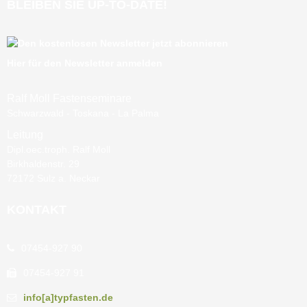
BLEIBEN SIE UP-TO-DATE!
Hier für den Newsletter anmelden
Ralf Moll Fastenseminare
Schwarzwald - Toskana - La Palma
Leitung
Dipl.oec.troph. Ralf Moll
Birkhaldenstr. 29
72172 Sulz a. Neckar
KONTAKT
07454-927 90
07454-927 91
info[a]typfasten.de