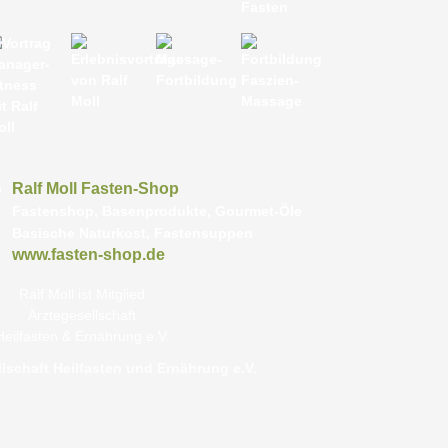
Ralf Moll Fasten-Shop
Fastenshop, Basenprodukte, Gourmet-Öle
Basische Naturkost, Fastensuppen
www.fasten-shop.de
Ralf Moll ist Mitglied
Ärztegesellschaft
Heilfasten & Ernährung e.V.