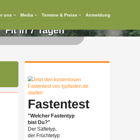
er uns
Media
Termine & Preise
Anmeldung
Fit in 7 Tagen"
Fastentest
"Welcher Fastentyp
bist Du?"
Der Säftetyp,
der Früchtetyp